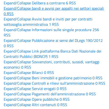
Expand/Collapse
Delibera a contrarre
6
RSS
Expand/Collapse
bandi e avvisi per appalti nei settori speciali
0
RSS
Expand/Collapse
Avvisi bandi e inviti per per contratti
sottosoglia amministrativa
1
RSS
Expand/Collapse
Informazioni sulle singole procedure
256
RSS
Expand/Collapse
Pubblicazione ai sensi del DLegs 190/2012
0
RSS
Expand/Collapse
Link piattaforma Banca Dati Nazionale dei
Contratti Pubblici (BDNCP)
1
RSS
Expand/Collapse
Sovvenzioni, contributi, sussidi, vantaggi
economici
0
RSS
Expand/Collapse
Bilanci
0
RSS
Expand/Collapse
Beni immobili e gestione patrimonio
0
RSS
Expand/Collapse
Controlli e rilievi sull'amministrazione
0
RSS
Expand/Collapse
Servizi erogati
0
RSS
Expand/Collapse
Pagamenti dell'amministrazione
0
RSS
Expand/Collapse
Opere pubbliche
0
RSS
Expand/Collapse
Altri contenuti
0
RSS