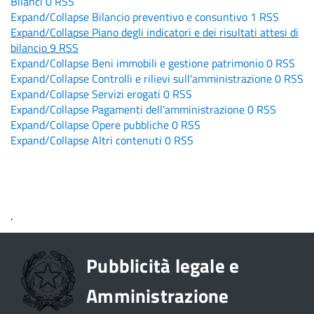
Bilanci
0
RSS
Expand/Collapse
Bilancio preventivo e consuntivo
1
RSS
Expand/Collapse
Piano degli indicatori e dei risultati attesi di
bilancio
9
RSS
Expand/Collapse
Beni immobili e gestione patrimonio
0
RSS
Expand/Collapse
Controlli e rilievi sull'amministrazione
0
RSS
Expand/Collapse
Servizi erogati
0
RSS
Expand/Collapse
Pagamenti dell'amministrazione
0
RSS
Expand/Collapse
Opere pubbliche
0
RSS
Expand/Collapse
Altri contenuti
0
RSS
.
Pubblicità legale e
Amministrazione