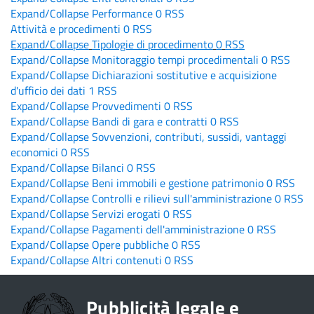
Expand/Collapse
Performance
0
RSS
Attività e procedimenti
0
RSS
Expand/Collapse
Tipologie di procedimento
0
RSS
Expand/Collapse
Monitoraggio tempi procedimentali
0
RSS
Expand/Collapse
Dichiarazioni sostitutive e acquisizione
d'ufficio dei dati
1
RSS
Expand/Collapse
Provvedimenti
0
RSS
Expand/Collapse
Bandi di gara e contratti
0
RSS
Expand/Collapse
Sovvenzioni, contributi, sussidi, vantaggi
economici
0
RSS
Expand/Collapse
Bilanci
0
RSS
Expand/Collapse
Beni immobili e gestione patrimonio
0
RSS
Expand/Collapse
Controlli e rilievi sull'amministrazione
0
RSS
Expand/Collapse
Servizi erogati
0
RSS
Expand/Collapse
Pagamenti dell'amministrazione
0
RSS
Expand/Collapse
Opere pubbliche
0
RSS
Expand/Collapse
Altri contenuti
0
RSS
Pubblicità legale e