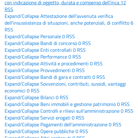
con indicazione di oggetto, durata e compenso dell'inca
12
RSS
Expand/Collapse
Attestazione dell'avvenuta verifica
dell'insussistenza di situazioni, anche potenziali, di conflitto
6
RSS
Expand/Collapse
Personale
0
RSS
Expand/Collapse
Bandi di concorso
0
RSS
Expand/Collapse
Enti controllati
0
RSS
Expand/Collapse
Performance
0
RSS
Expand/Collapse
Attività e procedimenti
0
RSS
Expand/Collapse
Provvedimenti
0
RSS
Expand/Collapse
Bandi di gara e contratti
0
RSS
Expand/Collapse
Sovvenzioni, contributi, sussidi, vantaggi
economici
0
RSS
Expand/Collapse
Bilanci
0
RSS
Expand/Collapse
Beni immobili e gestione patrimonio
0
RSS
Expand/Collapse
Controlli e rilievi sull'amministrazione
0
RSS
Expand/Collapse
Servizi erogati
0
RSS
Expand/Collapse
Pagamenti dell'amministrazione
0
RSS
Expand/Collapse
Opere pubbliche
0
RSS
Expand/Collapse
Altri contenuti
0
RSS