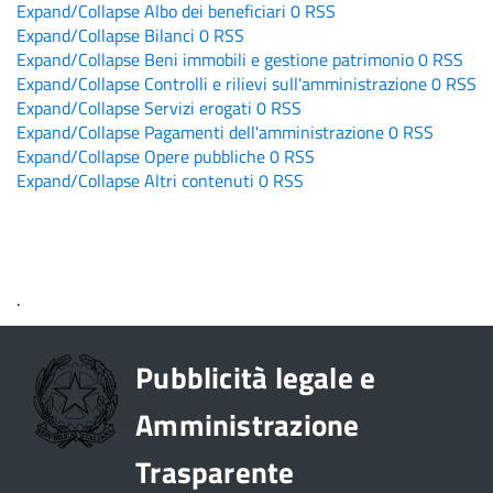
Expand/Collapse
Albo dei beneficiari
0
RSS
Expand/Collapse
Bilanci
0
RSS
Expand/Collapse
Beni immobili e gestione patrimonio
0
RSS
Expand/Collapse
Controlli e rilievi sull'amministrazione
0
RSS
Expand/Collapse
Servizi erogati
0
RSS
Expand/Collapse
Pagamenti dell'amministrazione
0
RSS
Expand/Collapse
Opere pubbliche
0
RSS
Expand/Collapse
Altri contenuti
0
RSS
.
Pubblicità legale e
Amministrazione
Trasparente