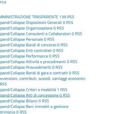
erca
MMINISTRAZIONE TRASPARENTE
139
RSS
xpand/Collapse
Disposizioni Generali
0
RSS
xpand/Collapse
Organizzazione
0
RSS
xpand/Collapse
Consulenti e Collaboratori
0
RSS
xpand/Collapse
Personale
0
RSS
xpand/Collapse
Bandi di concorso
0
RSS
xpand/Collapse
Enti controllati
0
RSS
xpand/Collapse
Performance
0
RSS
xpand/Collapse
Attività e procedimenti
0
RSS
xpand/Collapse
Provvedimenti
0
RSS
xpand/Collapse
Bandi di gara e contratti
0
RSS
vvenzioni, contributi, sussidi, vantaggi economici
RSS
xpand/Collapse
Criteri e modalità
1
RSS
xpand/Collapse
Atti di concessione
0
RSS
xpand/Collapse
Bilanci
0
RSS
xpand/Collapse
Beni immobili e gestione
atrimonio
0
RSS