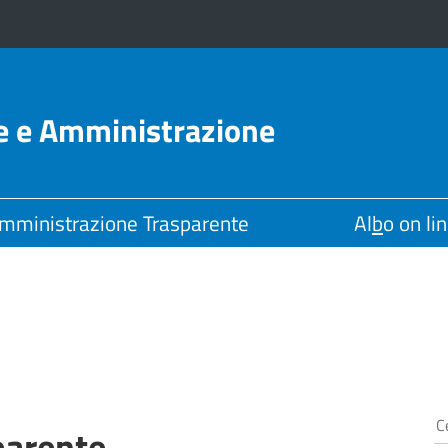
le e Amministrazione
mministrazione Trasparente
Al
b
o on li
parente