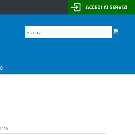
ACCEDI AI SERVIZI
Motore
Cerca
di
ricerca
ne