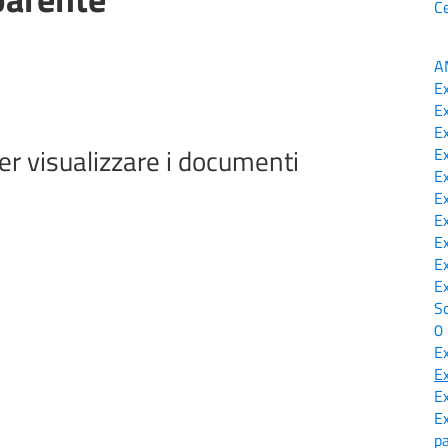
C
A
E
E
E
er visualizzare i documenti
E
E
E
E
E
E
E
So
0
E
E
E
E
p