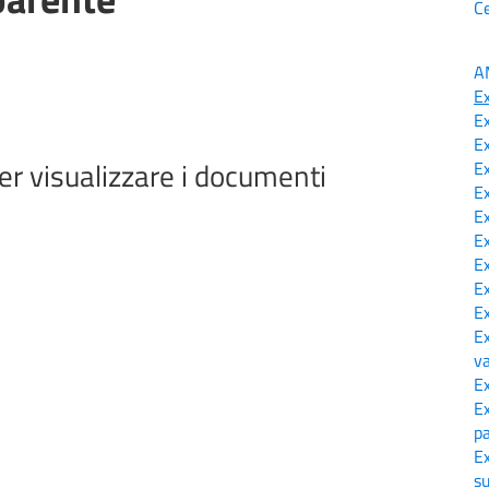
C
A
E
E
E
er visualizzare i documenti
E
E
E
E
E
E
E
E
v
E
E
p
E
s