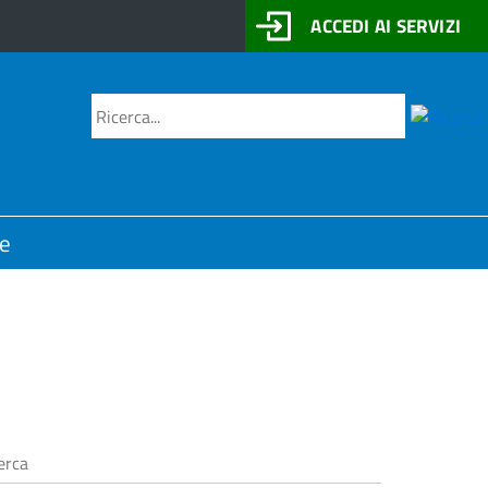
ACCEDI AI SERVIZI
Motore
Cerca
di
ricerca
ne