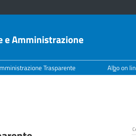
le e Amministrazione
mministrazione Trasparente
Al
b
o on li
parente