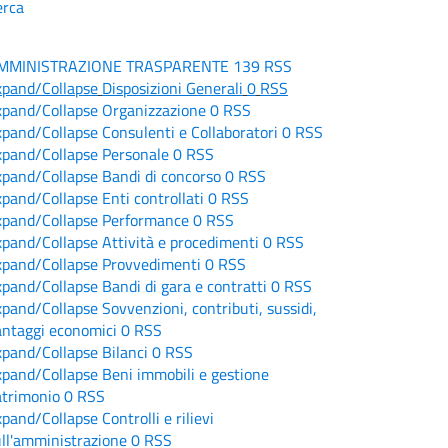
erca
MMINISTRAZIONE TRASPARENTE
139
RSS
xpand/Collapse
Disposizioni Generali
0
RSS
xpand/Collapse
Organizzazione
0
RSS
xpand/Collapse
Consulenti e Collaboratori
0
RSS
xpand/Collapse
Personale
0
RSS
xpand/Collapse
Bandi di concorso
0
RSS
xpand/Collapse
Enti controllati
0
RSS
xpand/Collapse
Performance
0
RSS
xpand/Collapse
Attività e procedimenti
0
RSS
xpand/Collapse
Provvedimenti
0
RSS
xpand/Collapse
Bandi di gara e contratti
0
RSS
xpand/Collapse
Sovvenzioni, contributi, sussidi,
antaggi economici
0
RSS
xpand/Collapse
Bilanci
0
RSS
xpand/Collapse
Beni immobili e gestione
atrimonio
0
RSS
xpand/Collapse
Controlli e rilievi
ull'amministrazione
0
RSS