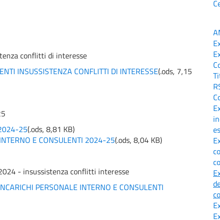
C
A
E
E
enza conflitti di interesse
Co
NTI INSUSSISTENZA CONFLITTI DI INTERESSE
(
.ods,
7,15
Ti
R
Co
E
25
in
2024-25
(
.ods,
8,81 KB
)
es
 INTERNO E CONSULENTI 2024-25
(
.ods,
8,04 KB
)
E
co
c
2024 - insussistenza conflitti interesse
E
de
 INCARICHI PERSONALE INTERNO E CONSULENTI
co
E
E