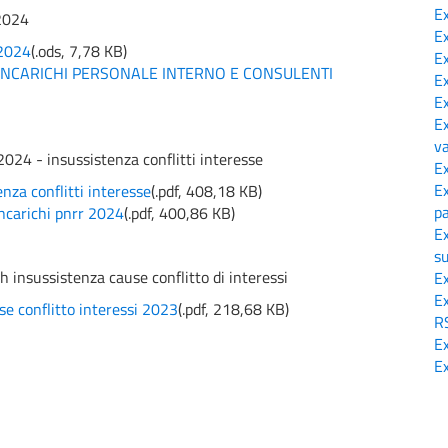
E
2024
E
2024
(
.ods,
7,78 KB
)
E
 INCARICHI PERSONALE INTERNO E CONSULENTI
E
E
E
v
2024 - insussistenza conflitti interesse
E
E
nza conflitti interesse
(
.pdf,
408,18 KB
)
p
incarichi pnrr 2024
(
.pdf,
400,86 KB
)
E
s
h insussistenza cause conflitto di interessi
E
E
se conflitto interessi 2023
(
.pdf,
218,68 KB
)
R
E
E