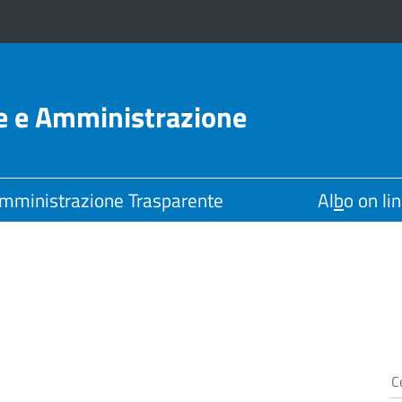
le e Amministrazione
mministrazione Trasparente
Al
b
o on li