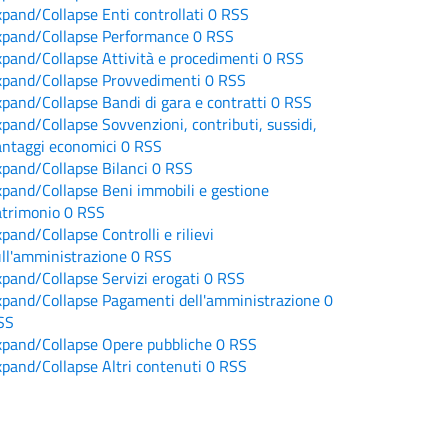
xpand/Collapse
Enti controllati
0
RSS
xpand/Collapse
Performance
0
RSS
xpand/Collapse
Attività e procedimenti
0
RSS
xpand/Collapse
Provvedimenti
0
RSS
xpand/Collapse
Bandi di gara e contratti
0
RSS
xpand/Collapse
Sovvenzioni, contributi, sussidi,
antaggi economici
0
RSS
xpand/Collapse
Bilanci
0
RSS
xpand/Collapse
Beni immobili e gestione
atrimonio
0
RSS
xpand/Collapse
Controlli e rilievi
ull'amministrazione
0
RSS
xpand/Collapse
Servizi erogati
0
RSS
xpand/Collapse
Pagamenti dell'amministrazione
0
SS
xpand/Collapse
Opere pubbliche
0
RSS
xpand/Collapse
Altri contenuti
0
RSS