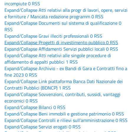
incompiute
0
RSS
Expand/Collapse
Atti relativi alla progr di lavori, opere, servizi
e forniture / Mancata redazione programm
0
RSS
Expand/Collapse
Documenti sul sistema di qualificazione
0
RSS
Expand/Collapse
Gravi illeciti professionali
0
RSS
Expand/Collapse
Progetti di investimento pubblico
0
RSS
Expand/Collapse
Affidamenti Servizi pubblici locali
0
RSS
Expand/Collapse
Atti relativi alle singole procedure di
affidamento di appalti pubblici
1
RSS
Expand/Collapse
Archivio - ex Bandi di Gara e Contratti fino a
fine 2023
0
RSS
Expand/Collapse
Link piattaforma Banca Dati Nazionale dei
Contratti Pubblici (BDNCP)
1
RSS
Expand/Collapse
Sovvenzioni, contributi, sussidi, vantaggi
economici
0
RSS
Expand/Collapse
Bilanci
0
RSS
Expand/Collapse
Beni immobili e gestione patrimonio
0
RSS
Expand/Collapse
Controlli e rilievi sull'amministrazione
0
RSS
Expand/Collapse
Servizi erogati
0
RSS